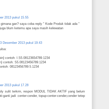
er 2013 pukul 15.55
e gimana gan? saya coba reply " Kode Produk tidak ada "
juga blum ketemu apa saya masih kelewatan
3 Desember 2013 pukul 19.43
ulsa:
{pin} contoh: I.S5.08123654789.1234
pin} contoh: S5.08123456789.1234
 contoh: 08123456789.5.1234
er 2013 pukul 17.28
eply sulit terkrm, respon MODUL TIDAK AKTIF yang belum
i-ganti jadi :center-cender, topup-center-cender,cender tetep