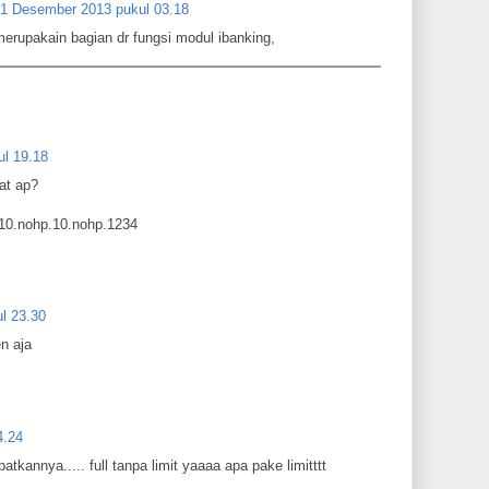
1 Desember 2013 pukul 03.18
erupakain bagian dr fungsi modul ibanking,
ul 19.18
at ap?
B.10.nohp.10.nohp.1234
l 23.30
n aja
4.24
tkannya..... full tanpa limit yaaaa apa pake limitttt