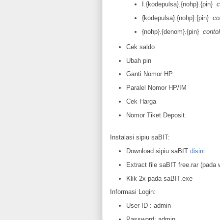
I.{kodepulsa}.{nohp}.{pin}
c
{kodepulsa}.{nohp}.{pin}
co
{nohp}.{denom}.{pin}
conto
Cek saldo
Ubah pin
Ganti Nomor HP
Paralel Nomor HP/IM
Cek Harga
Nomor Tiket Deposit.
Instalasi sipiu saBIT:
Download sipiu saBIT
disini
Extract file saBIT free.rar (pada
Klik 2x pada saBIT.exe
Informasi Login:
User ID : admin
Password: admin