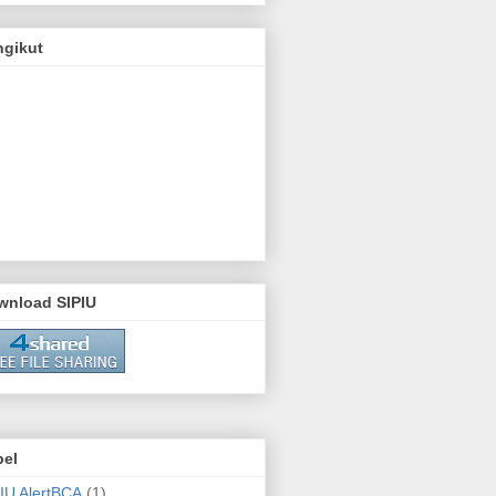
ngikut
wnload SIPIU
bel
IU AlertBCA
(1)