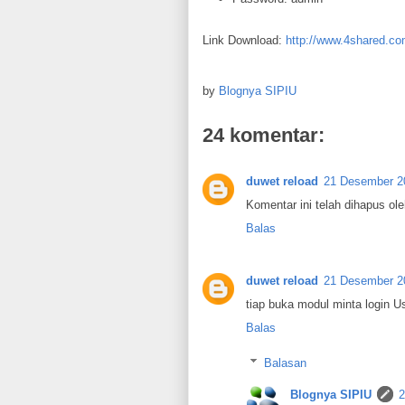
Link Download:
http://www.4shared.co
by
Blognya SIPIU
24 komentar:
duwet reload
21 Desember 20
Komentar ini telah dihapus ol
Balas
duwet reload
21 Desember 20
tiap buka modul minta login 
Balas
Balasan
Blognya SIPIU
2