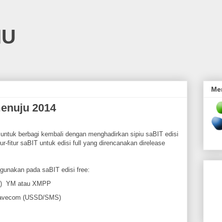
IU
Me
menuju 2014
ntuk berbagi kembali dengan menghadirkan sipiu saBIT edisi
r-fitur saBIT untuk edisi full yang direncanakan direlease
igunakan pada saBIT edisi free:
er) YM atau XMPP
wavecom (USSD/SMS)