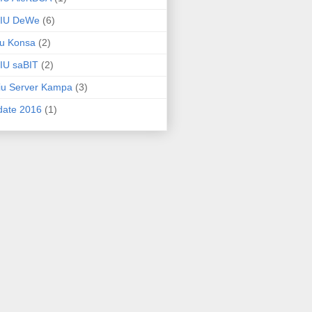
PIU DeWe
(6)
iu Konsa
(2)
IU saBIT
(2)
iu Server Kampa
(3)
date 2016
(1)