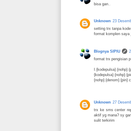
bisa gan..
Unknown
23 Desemb
setting trx tanpa kod
format komplen saya 
Blognya SIPIU
2
format trx pengisian p
I.{kodepulsa}.{nohp}.
{kodepulsa}.{nohp}.{
{nohp}.{denom}.{pin}
Unknown
27 Desemb
trx ke sms center r
aktif yg mana? sy gant
sulit terkirim