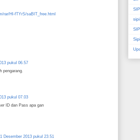
SI
m/rar/HI-fTYrS/saBIT_free.html
sip
SIP
Sip
Up
13 pukul 06.57
eh pengarang.
13 pukul 07.03
User ID dan Pass apa gan
1 Desember 2013 pukul 23.51